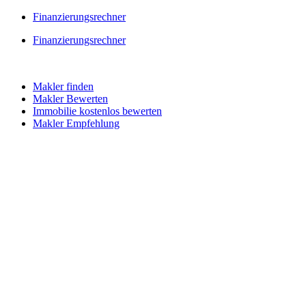
Skip
Finanzierungsrechner
to
Finanzierungsrechner
content
Makler finden
Makler Bewerten
Immobilie kostenlos bewerten
Makler Empfehlung