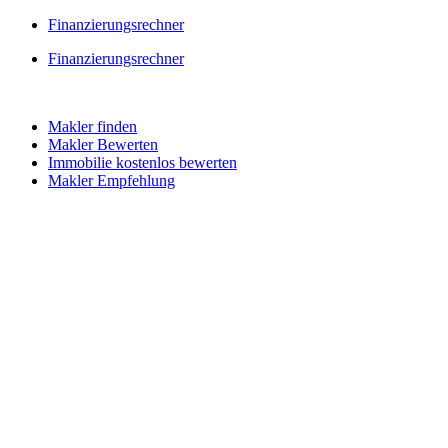
Skip
Finanzierungsrechner
to
Finanzierungsrechner
content
Makler finden
Makler Bewerten
Immobilie kostenlos bewerten
Makler Empfehlung