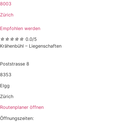
8003
Zürich
Empfohlen werden
☆
☆
☆
☆
☆
0.0/5
Krähenbühl – Liegenschaften
Poststrasse 8
8353
Elgg
Zürich
Routenplaner öffnen
Öffnungszeiten: