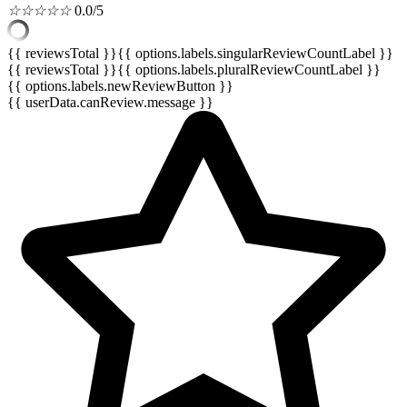
☆
☆
☆
☆
☆
0.0/5
{{ reviewsTotal }}
{{ options.labels.singularReviewCountLabel }}
{{ reviewsTotal }}
{{ options.labels.pluralReviewCountLabel }}
{{ options.labels.newReviewButton }}
{{ userData.canReview.message }}