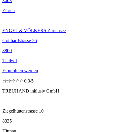
8003
Zürich
ENGEL & VÖLKERS Zürichsee
Gotthardstrasse 26
8800
Thalwil
Empfohlen werden
☆
☆
☆
☆
☆
0.0/5
TREUHAND inklusiv GmbH
Ziegelhüttenstrasse 10
8335
Hittnau