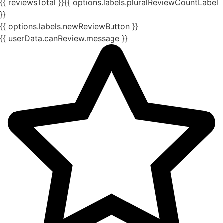
{{ reviewsTotal }}
{{ options.labels.pluralReviewCountLabel
}}
{{ options.labels.newReviewButton }}
{{ userData.canReview.message }}