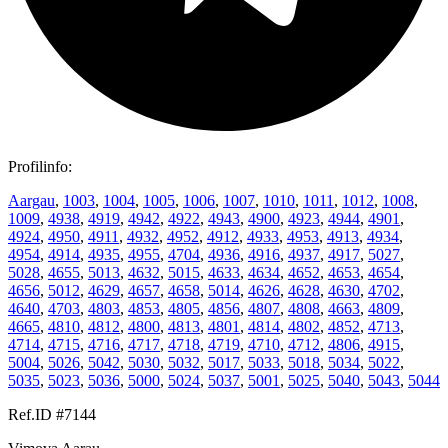
Profilinfo:
Aargau
,
1003
,
1004
,
1005
,
1006
,
1007
,
1010
,
1011
,
1012
,
1008
,
1009
,
4938
,
4919
,
4942
,
4922
,
4943
,
4900
,
4923
,
4944
,
4901
,
4924
,
4950
,
4911
,
4932
,
4952
,
4912
,
4933
,
4953
,
4913
,
4934
,
4954
,
4914
,
4935
,
4955
,
4704
,
4936
,
4916
,
4937
,
4917
,
5027
,
5028
,
4655
,
5013
,
4632
,
5015
,
4633
,
4634
,
4652
,
4653
,
4654
,
4656
,
5012
,
4629
,
4657
,
4658
,
5014
,
4626
,
4628
,
4630
,
4702
,
4640
,
4703
,
4803
,
4853
,
4805
,
4856
,
4807
,
4808
,
4663
,
4809
,
4665
,
4810
,
4812
,
4800
,
4813
,
4801
,
4814
,
4802
,
4852
,
4713
,
4714
,
4715
,
4716
,
4717
,
4718
,
4719
,
4710
,
4712
,
4806
,
4915
,
5004
,
5026
,
5042
,
5030
,
5032
,
5017
,
5033
,
5018
,
5034
,
5022
,
5035
,
5023
,
5036
,
5000
,
5024
,
5037
,
5001
,
5025
,
5040
,
5043
,
5044
Ref.ID #7144