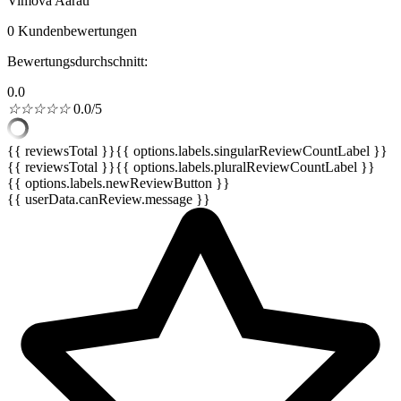
Vimova Aarau
0 Kundenbewertungen
Bewertungsdurchschnitt:
0.0
☆
☆
☆
☆
☆
0.0/5
{{ reviewsTotal }}
{{ options.labels.singularReviewCountLabel }}
{{ reviewsTotal }}
{{ options.labels.pluralReviewCountLabel }}
{{ options.labels.newReviewButton }}
{{ userData.canReview.message }}