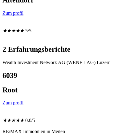
Altendorf
Zum profil
★
★
★
★
★
5/5
2 Erfahrungsberichte
Wealth Investment Network AG (WENET AG) Luzern
6039
Root
Zum profil
★
★
★
★
★
0.0/5
RE/MAX Immobilien in Meilen