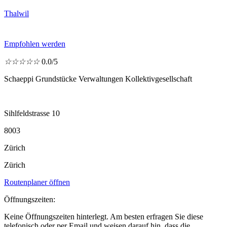
Thalwil
Empfohlen werden
☆
☆
☆
☆
☆
0.0/5
Schaeppi Grundstücke Verwaltungen Kollektivgesellschaft
Sihlfeldstrasse 10
8003
Zürich
Zürich
Routenplaner öffnen
Öffnungszeiten:
Keine Öffnungszeiten hinterlegt. Am besten erfragen Sie diese
telefonisch oder per Email und weisen darauf hin, dass die