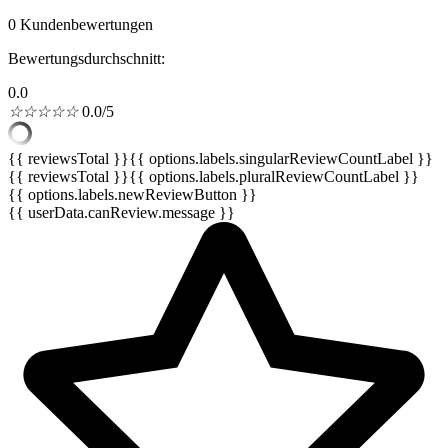
0 Kundenbewertungen
Bewertungsdurchschnitt:
0.0
☆
☆
☆
☆
☆
0.0/5
{{ reviewsTotal }}
{{ options.labels.singularReviewCountLabel }}
{{ reviewsTotal }}
{{ options.labels.pluralReviewCountLabel }}
{{ options.labels.newReviewButton }}
{{ userData.canReview.message }}