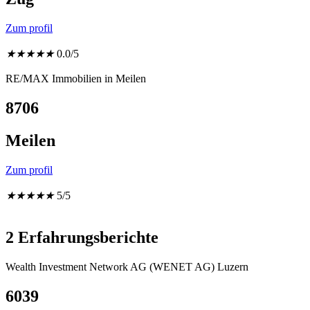
Zum profil
★
★
★
★
★
0.0/5
RE/MAX Immobilien in Meilen
8706
Meilen
Zum profil
★
★
★
★
★
5/5
2 Erfahrungsberichte
Wealth Investment Network AG (WENET AG) Luzern
6039