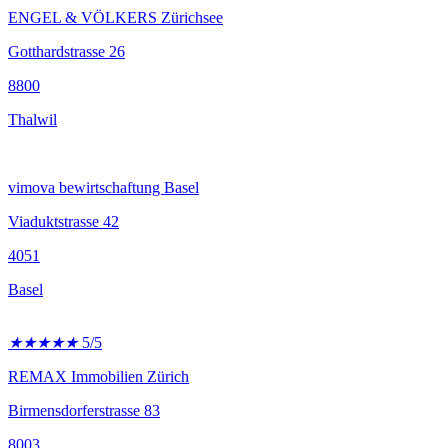
ENGEL & VÖLKERS Zürichsee
Gotthardstrasse 26
8800
Thalwil
vimova bewirtschaftung Basel
Viaduktstrasse 42
4051
Basel
★
★
★
★
★
5/5
REMAX Immobilien Zürich
Birmensdorferstrasse 83
8003