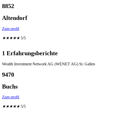
8852
Altendorf
Zum profil
★
★
★
★
★
5/5
1 Erfahrungsberichte
Wealth Investment Network AG (WENET AG) St. Gallen
9470
Buchs
Zum profil
★
★
★
★
★
5/5