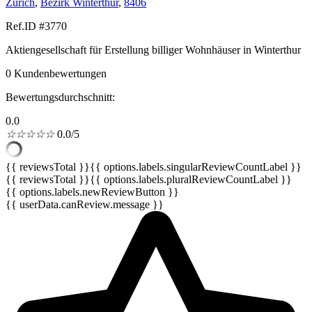
Zürich
,
Bezirk Winterthur
,
8406
Ref.ID #3770
Aktiengesellschaft für Erstellung billiger Wohnhäuser in Winterthur
0 Kundenbewertungen
Bewertungsdurchschnitt:
0.0
☆
☆
☆
☆
☆
0.0/5
{{ reviewsTotal }}
{{ options.labels.singularReviewCountLabel }}
{{ reviewsTotal }}
{{ options.labels.pluralReviewCountLabel }}
{{ options.labels.newReviewButton }}
{{ userData.canReview.message }}