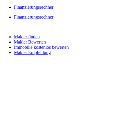
Skip
Finanzierungsrechner
to
Finanzierungsrechner
content
Makler finden
Makler Bewerten
Immobilie kostenlos bewerten
Makler Empfehlung