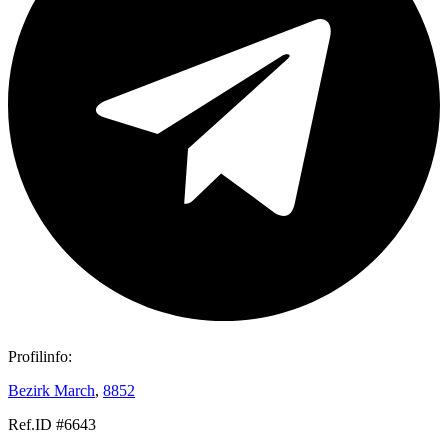
Profilinfo:
Bezirk March
,
8852
Ref.ID #6643