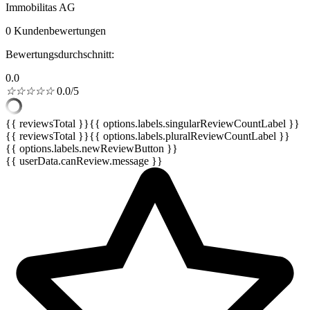
Immobilitas AG
0 Kundenbewertungen
Bewertungsdurchschnitt:
0.0
☆
☆
☆
☆
☆
0.0/5
{{ reviewsTotal }}
{{ options.labels.singularReviewCountLabel }}
{{ reviewsTotal }}
{{ options.labels.pluralReviewCountLabel }}
{{ options.labels.newReviewButton }}
{{ userData.canReview.message }}