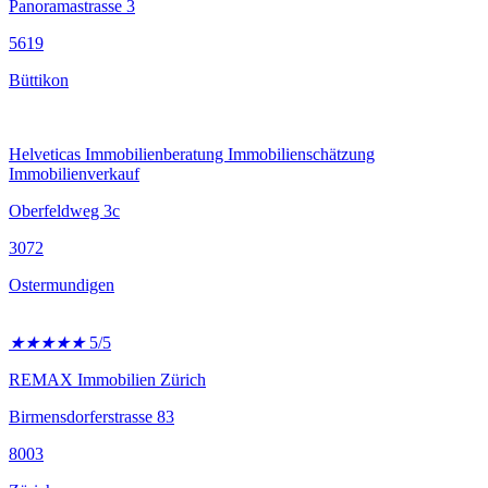
Panoramastrasse 3
5619
Büttikon
Helveticas Immobilienberatung Immobilienschätzung
Immobilienverkauf
Oberfeldweg 3c
3072
Ostermundigen
★
★
★
★
★
5/5
REMAX Immobilien Zürich
Birmensdorferstrasse 83
8003