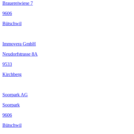
Brauereiwiese 7
9606
Bütschwil
Immovera GmbH
Neudorfstrasse 8A
9533
Kirchberg
Soorpark AG
Soorpark
9606
Bütschwil