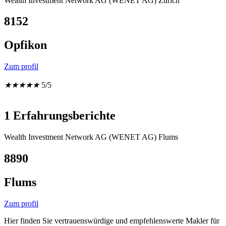
Wealth Investment Network AG (WENET AG) Zürich
8152
Opfikon
Zum profil
★
★
★
★
★
5/5
1 Erfahrungsberichte
Wealth Investment Network AG (WENET AG) Flums
8890
Flums
Zum profil
Hier finden Sie vertrauenswürdige und empfehlenswerte Makler für