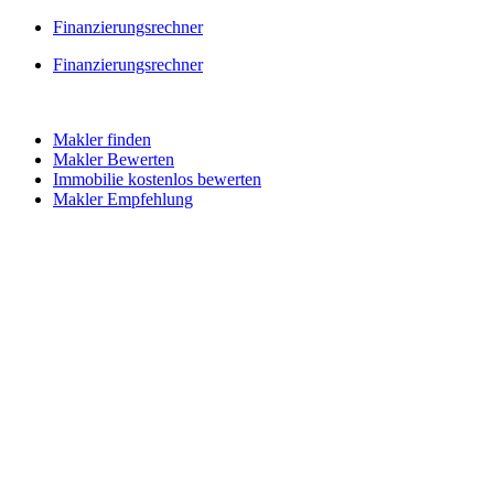
Skip
Finanzierungsrechner
to
Finanzierungsrechner
content
Makler finden
Makler Bewerten
Immobilie kostenlos bewerten
Makler Empfehlung