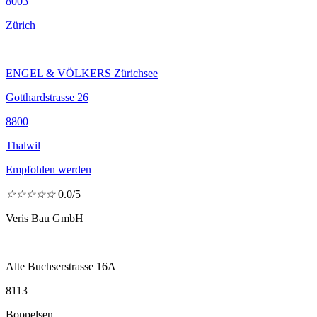
8003
Zürich
ENGEL & VÖLKERS Zürichsee
Gotthardstrasse 26
8800
Thalwil
Empfohlen werden
☆
☆
☆
☆
☆
0.0/5
Veris Bau GmbH
Alte Buchserstrasse 16A
8113
Boppelsen