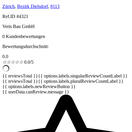
Zürich
,
Bezirk Dielsdorf
,
8113
Ref.ID #4321
Veris Bau GmbH
0 Kundenbewertungen
Bewertungsdurchschnitt:
0.0
☆
☆
☆
☆
☆
0.0/5
{{ reviewsTotal }}
{{ options.labels.singularReviewCountLabel }}
{{ reviewsTotal }}
{{ options.labels.pluralReviewCountLabel }}
{{ options.labels.newReviewButton }}
{{ userData.canReview.message }}