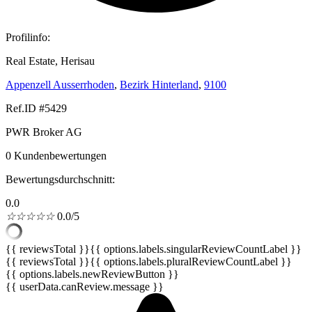
Profilinfo:
Real Estate, Herisau
Appenzell Ausserrhoden
,
Bezirk Hinterland
,
9100
Ref.ID #5429
PWR Broker AG
0 Kundenbewertungen
Bewertungsdurchschnitt:
0.0
☆
☆
☆
☆
☆
0.0/5
{{ reviewsTotal }}
{{ options.labels.singularReviewCountLabel }}
{{ reviewsTotal }}
{{ options.labels.pluralReviewCountLabel }}
{{ options.labels.newReviewButton }}
{{ userData.canReview.message }}