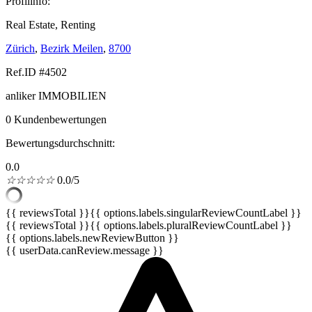
Profilinfo:
Real Estate, Renting
Zürich
,
Bezirk Meilen
,
8700
Ref.ID #4502
anliker IMMOBILIEN
0 Kundenbewertungen
Bewertungsdurchschnitt:
0.0
☆
☆
☆
☆
☆
0.0/5
{{ reviewsTotal }}
{{ options.labels.singularReviewCountLabel }}
{{ reviewsTotal }}
{{ options.labels.pluralReviewCountLabel }}
{{ options.labels.newReviewButton }}
{{ userData.canReview.message }}