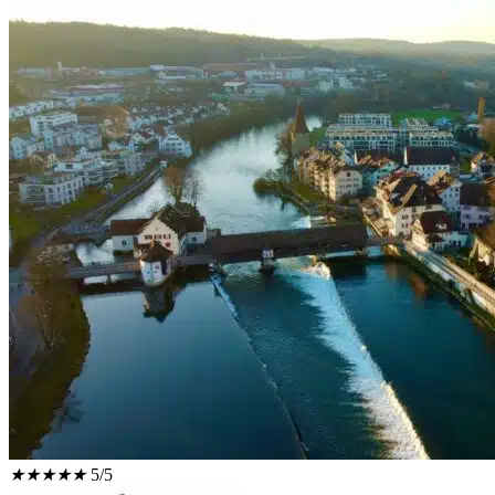
★
★
★
★
★
5/5