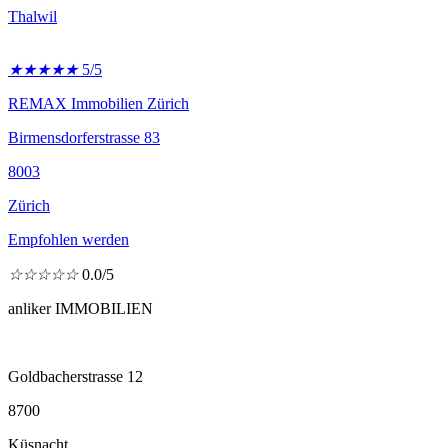
Thalwil
★
★
★
★
★
5/5
REMAX Immobilien Zürich
Birmensdorferstrasse 83
8003
Zürich
Empfohlen werden
☆
☆
☆
☆
☆
0.0/5
anliker IMMOBILIEN
Goldbacherstrasse 12
8700
Küsnacht