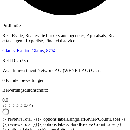
Profilinfo:
Real Estate, Real estate brokers and agencies, Appraisals, Real
estate agent, Expertise, Financial advice
Glarus
,
Kanton Glarus
,
8754
Ref.ID #6736
Wealth Investment Network AG (WENET AG) Glarus
0 Kundenbewertungen
Bewertungsdurchschnitt:
0.0
☆
☆
☆
☆
☆
0.0/5
{{ reviewsTotal }}
{{ options.labels.singularReviewCountLabel }}
{{ reviewsTotal }}
{{ options.labels.pluralReviewCountLabel }}
{{ options.labels.newReviewButton }}