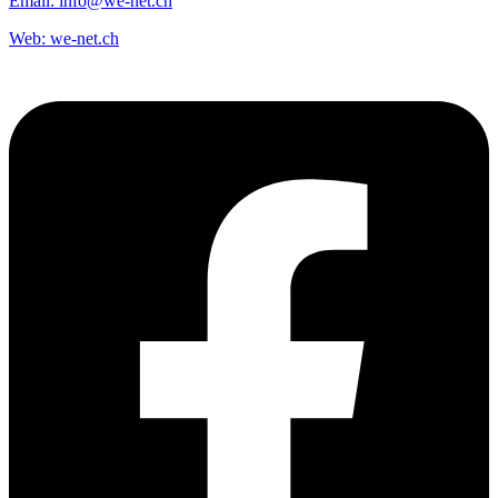
Email:
info@we-net.ch
Web:
we-net.ch