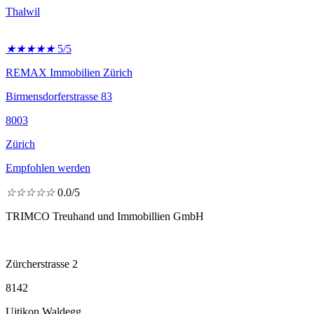
Thalwil
★
★
★
★
★
5/5
REMAX Immobilien Zürich
Birmensdorferstrasse 83
8003
Zürich
Empfohlen werden
☆
☆
☆
☆
☆
0.0/5
TRIMCO Treuhand und Immobillien GmbH
Zürcherstrasse 2
8142
Uitikon Waldegg