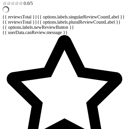
☆
☆
☆
☆
☆
0.0/5
{{ reviewsTotal }}
{{ options.labels.singularReviewCountLabel }}
{{ reviewsTotal }}
{{ options.labels.pluralReviewCountLabel }}
{{ options.labels.newReviewButton }}
{{ userData.canReview.message }}