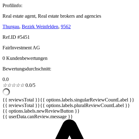
Profilinfo:
Real estate agent, Real estate brokers and agencies
Thurgau
,
Bezirk Weinfelden
,
9562
Ref.ID #5451
FairInvestment AG
0 Kundenbewertungen
Bewertungsdurchschnitt:
0.0
☆
☆
☆
☆
☆
0.0/5
{{ reviewsTotal }}
{{ options.labels.singularReviewCountLabel }}
{{ reviewsTotal }}
{{ options.labels.pluralReviewCountLabel }}
{{ options.labels.newReviewButton }}
{{ userData.canReview.message }}