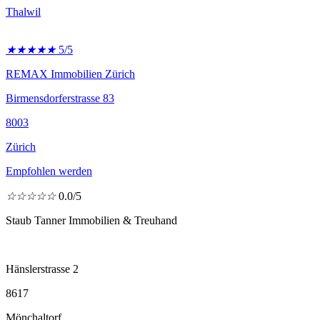
Thalwil
★
★
★
★
★
5/5
REMAX Immobilien Zürich
Birmensdorferstrasse 83
8003
Zürich
Empfohlen werden
☆
☆
☆
☆
☆
0.0/5
Staub Tanner Immobilien & Treuhand
Hänslerstrasse 2
8617
Mönchaltorf