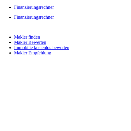
Skip
Finanzierungsrechner
to
Finanzierungsrechner
content
Makler finden
Makler Bewerten
Immobilie kostenlos bewerten
Makler Empfehlung