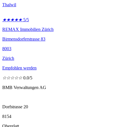
Thalwil
★
★
★
★
★
5/5
REMAX Immobilien Zürich
Birmensdorferstrasse 83
8003
Zürich
Empfohlen werden
☆
☆
☆
☆
☆
0.0/5
BMB Verwaltungen AG
Dorfstrasse 20
8154
Oberglatt