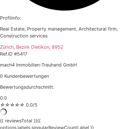
Profilinfo:
Real Estate, Property management, Architectural firm,
Construction services
Zürich
,
Bezirk Dietikon
,
8952
Ref.ID #5417
mach4 Immobilien-Treuhand GmbH
0 Kundenbewertungen
Bewertungsdurchschnitt:
0.0
☆
☆
☆
☆
☆
0.0/5
{{ reviewsTotal }}
{{
options.labels.singularReviewCountLabel }}