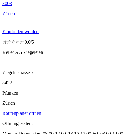
8003
Zürich
Empfohlen werden
☆
☆
☆
☆
☆
0.0/5
Keller AG Ziegeleien
Ziegeleistrasse 7
8422
Pfungen
Zürich
Routenplaner öffnen
Öffnungszeiten:
Montag-Donnerstag: 08:00-12:00, 13:15-17:00 Fri: 08:00-12:00,