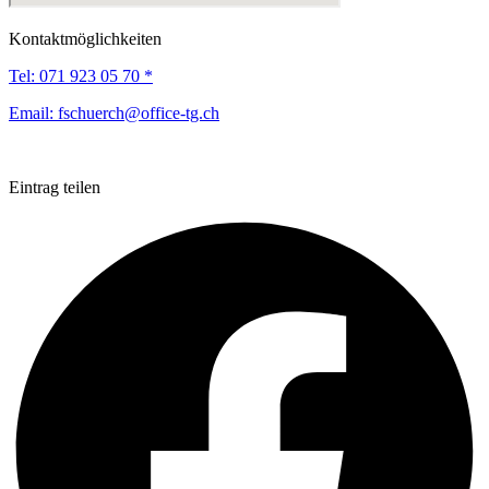
Kontaktmöglichkeiten
Tel:
071 923 05 70 *
Email:
fschuerch@office-tg.ch
Eintrag teilen