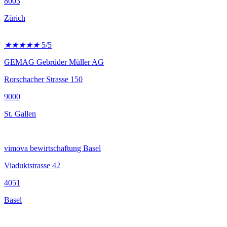
8003
Zürich
★
★
★
★
★
5/5
GEMAG Gebrüder Müller AG
Rorschacher Strasse 150
9000
St. Gallen
vimova bewirtschaftung Basel
Viaduktstrasse 42
4051
Basel