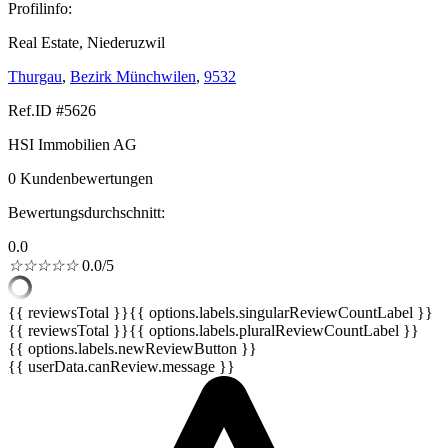
Profilinfo:
Real Estate, Niederuzwil
Thurgau
,
Bezirk Münchwilen
,
9532
Ref.ID #5626
HSI Immobilien AG
0 Kundenbewertungen
Bewertungsdurchschnitt:
0.0
☆
☆
☆
☆
☆
0.0/5
{{ reviewsTotal }}
{{ options.labels.singularReviewCountLabel }}
{{ reviewsTotal }}
{{ options.labels.pluralReviewCountLabel }}
{{ options.labels.newReviewButton }}
{{ userData.canReview.message }}