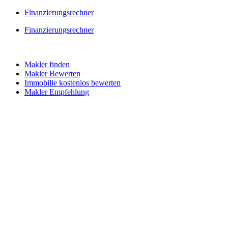
Skip
Finanzierungsrechner
to
Finanzierungsrechner
content
Makler finden
Makler Bewerten
Immobilie kostenlos bewerten
Makler Empfehlung