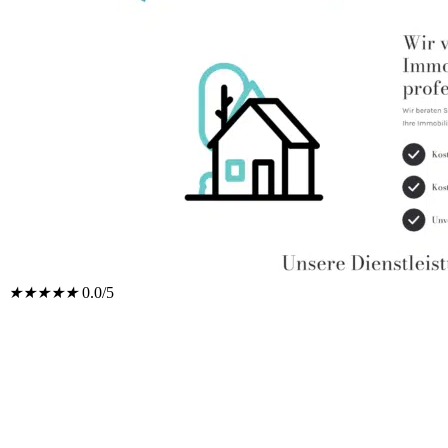
★
★
★
★
★
0.0/5