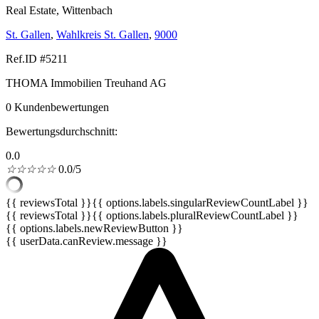
Real Estate, Wittenbach
St. Gallen
,
Wahlkreis St. Gallen
,
9000
Ref.ID #5211
THOMA Immobilien Treuhand AG
0 Kundenbewertungen
Bewertungsdurchschnitt:
0.0
☆
☆
☆
☆
☆
0.0/5
{{ reviewsTotal }}
{{ options.labels.singularReviewCountLabel }}
{{ reviewsTotal }}
{{ options.labels.pluralReviewCountLabel }}
{{ options.labels.newReviewButton }}
{{ userData.canReview.message }}