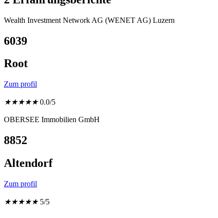
Wealth Investment Network AG (WENET AG) Luzern
6039
Root
Zum profil
★
★
★
★
★
0.0/5
OBERSEE Immobilien GmbH
8852
Altendorf
Zum profil
★
★
★
★
★
5/5