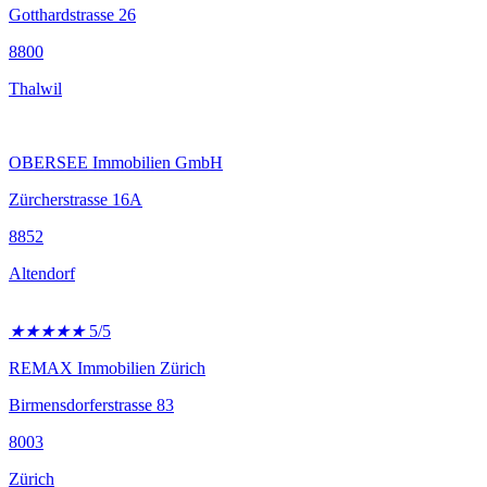
Gotthardstrasse 26
8800
Thalwil
OBERSEE Immobilien GmbH
Zürcherstrasse 16A
8852
Altendorf
★
★
★
★
★
5/5
REMAX Immobilien Zürich
Birmensdorferstrasse 83
8003
Zürich