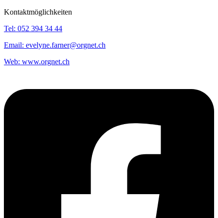
Kontaktmöglichkeiten
Tel:
052 394 34 44
Email:
evelyne.farner@orgnet.ch
Web:
www.orgnet.ch