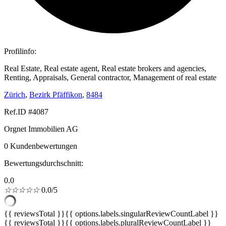
Profilinfo:
Real Estate, Real estate agent, Real estate brokers and agencies,
Renting, Appraisals, General contractor, Management of real estate
Zürich
,
Bezirk Pfäffikon
,
8484
Ref.ID #4087
Orgnet Immobilien AG
0 Kundenbewertungen
Bewertungsdurchschnitt:
0.0
☆
☆
☆
☆
☆
0.0/5
{{ reviewsTotal }}
{{ options.labels.singularReviewCountLabel }}
{{ reviewsTotal }}
{{ options.labels.pluralReviewCountLabel }}