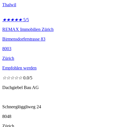
Thalwil
★
★
★
★
★
5/5
REMAX Immobilien Zürich
Birmensdorferstrasse 83
8003
Zürich
Empfohlen werden
☆
☆
☆
☆
☆
0.0/5
Dachgiebel Bau AG
Schneeglöggliweg 24
8048
Zürich