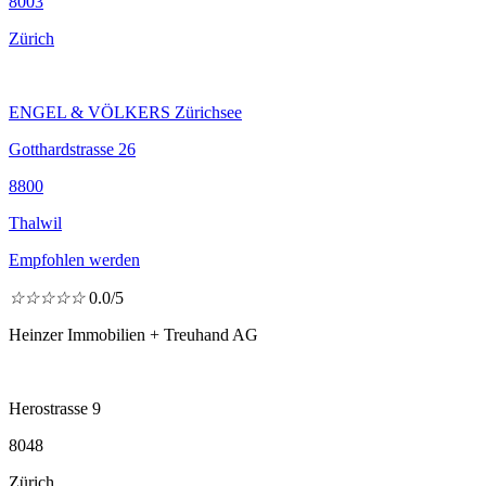
8003
Zürich
ENGEL & VÖLKERS Zürichsee
Gotthardstrasse 26
8800
Thalwil
Empfohlen werden
☆
☆
☆
☆
☆
0.0/5
Heinzer Immobilien + Treuhand AG
Herostrasse 9
8048
Zürich