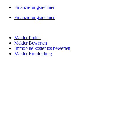
Skip
Finanzierungsrechner
to
Finanzierungsrechner
content
Makler finden
Makler Bewerten
Immobilie kostenlos bewerten
Makler Empfehlung