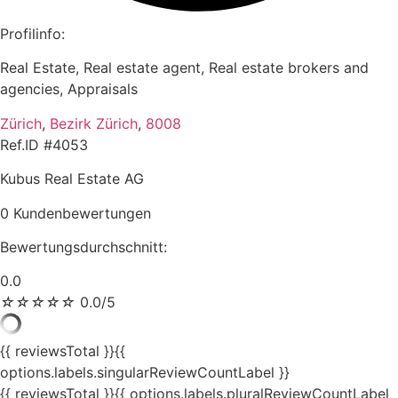
Profilinfo:
Real Estate, Real estate agent, Real estate brokers and
agencies, Appraisals
Zürich
,
Bezirk Zürich
,
8008
Ref.ID #4053
Kubus Real Estate AG
0 Kundenbewertungen
Bewertungsdurchschnitt:
0.0
☆
☆
☆
☆
☆
0.0/5
{{ reviewsTotal }}
{{
options.labels.singularReviewCountLabel }}
{{ reviewsTotal }}
{{ options.labels.pluralReviewCountLabel