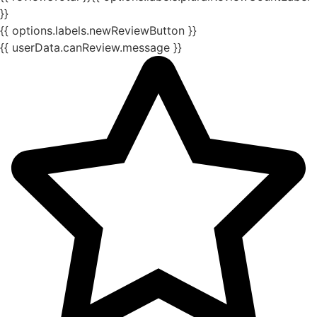
}}
{{ options.labels.newReviewButton }}
{{ userData.canReview.message }}