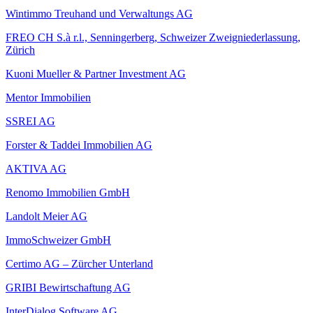
Wintimmo Treuhand und Verwaltungs AG
FREO CH S.à r.l., Senningerberg, Schweizer Zweigniederlassung,
Zürich
Kuoni Mueller & Partner Investment AG
Mentor Immobilien
SSREI AG
Forster & Taddei Immobilien AG
AKTIVA AG
Renomo Immobilien GmbH
Landolt Meier AG
ImmoSchweizer GmbH
Certimo AG – Zürcher Unterland
GRIBI Bewirtschaftung AG
InterDialog Software AG