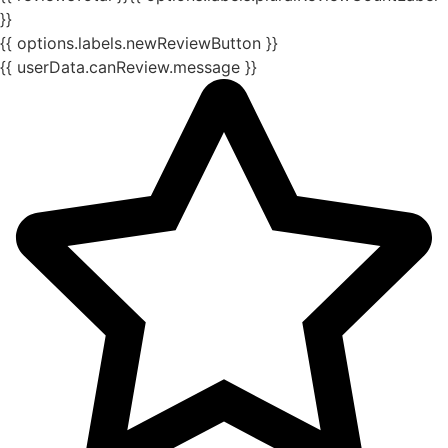
}}
{{ options.labels.newReviewButton }}
{{ userData.canReview.message }}