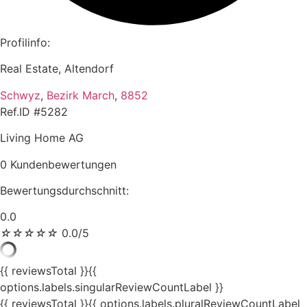
Profilinfo:
Real Estate, Altendorf
Schwyz
,
Bezirk March
,
8852
Ref.ID #5282
Living Home AG
0 Kundenbewertungen
Bewertungsdurchschnitt:
0.0
☆
☆
☆
☆
☆
0.0/5
{{ reviewsTotal }}
{{
options.labels.singularReviewCountLabel }}
{{ reviewsTotal }}
{{ options.labels.pluralReviewCountLabel