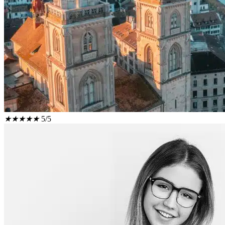
★
★
★
★
★
5/5