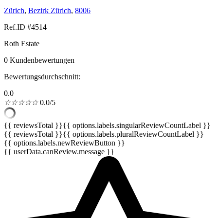
Zürich
,
Bezirk Zürich
,
8006
Ref.ID #4514
Roth Estate
0 Kundenbewertungen
Bewertungsdurchschnitt:
0.0
☆
☆
☆
☆
☆
0.0/5
{{ reviewsTotal }}
{{ options.labels.singularReviewCountLabel }}
{{ reviewsTotal }}
{{ options.labels.pluralReviewCountLabel }}
{{ options.labels.newReviewButton }}
{{ userData.canReview.message }}