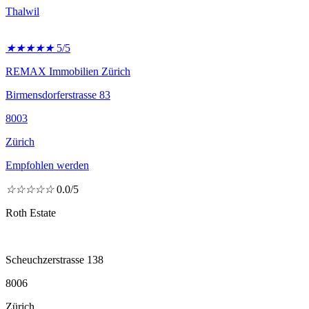
Thalwil
★
★
★
★
★
5/5
REMAX Immobilien Zürich
Birmensdorferstrasse 83
8003
Zürich
Empfohlen werden
☆
☆
☆
☆
☆
0.0/5
Roth Estate
Scheuchzerstrasse 138
8006
Zürich