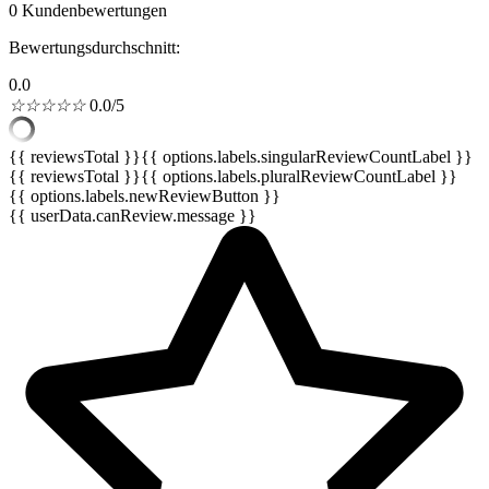
0 Kundenbewertungen
Bewertungsdurchschnitt:
0.0
☆
☆
☆
☆
☆
0.0/5
{{ reviewsTotal }}
{{ options.labels.singularReviewCountLabel }}
{{ reviewsTotal }}
{{ options.labels.pluralReviewCountLabel }}
{{ options.labels.newReviewButton }}
{{ userData.canReview.message }}