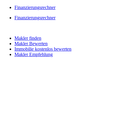
Skip
Finanzierungsrechner
to
Finanzierungsrechner
content
Makler finden
Makler Bewerten
Immobilie kostenlos bewerten
Makler Empfehlung