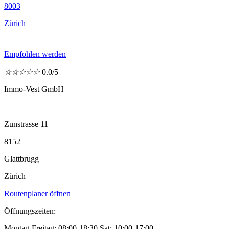
8003
Zürich
Empfohlen werden
☆
☆
☆
☆
☆
0.0/5
Immo-Vest GmbH
Zunstrasse 11
8152
Glattbrugg
Zürich
Routenplaner öffnen
Öffnungszeiten:
Montag-Freitag: 08:00-18:30 Sat: 10:00-17:00