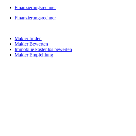
Skip
Finanzierungsrechner
to
Finanzierungsrechner
content
Makler finden
Makler Bewerten
Immobilie kostenlos bewerten
Makler Empfehlung