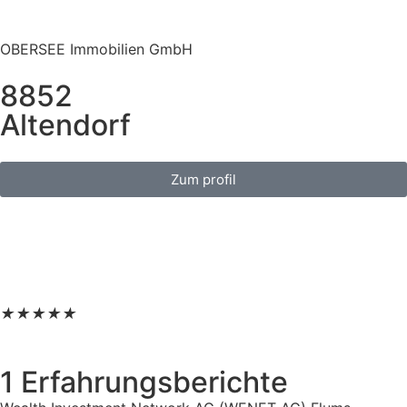
OBERSEE Immobilien GmbH
8852
Altendorf
Zum profil
★
★
★
★
★
1 Erfahrungsberichte